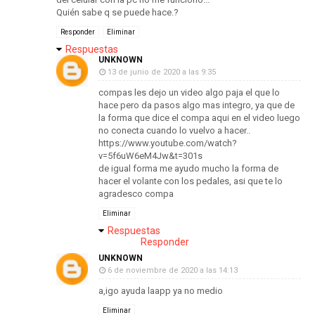
Quién sabe q se puede hace.?
Responder
Eliminar
Respuestas
UNKNOWN
13 de junio de 2020 a las 9:35
compas les dejo un video algo paja el que lo
hace pero da pasos algo mas integro, ya que de
la forma que dice el compa aqui en el video luego
no conecta cuando lo vuelvo a hacer..
https://www.youtube.com/watch?
v=5f6uW6eM4Jw&t=301s
de igual forma me ayudo mucho la forma de
hacer el volante con los pedales, asi que te lo
agradesco compa
Eliminar
Respuestas
Responder
UNKNOWN
6 de noviembre de 2020 a las 14:13
a,igo ayuda laapp ya no medio
Eliminar