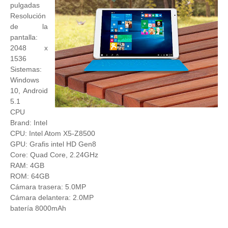
pulgadas
Resolución
de la
pantalla:
2048 x
1536
Sistemas:
Windows
10, Android
5.1
CPU
Brand: Intel
CPU: Intel Atom X5-Z8500
GPU: Grafis intel HD Gen8
Core: Quad Core, 2.24GHz
RAM: 4GB
ROM: 64GB
Cámara trasera: 5.0MP
Cámara delantera: 2.0MP
batería 8000mAh