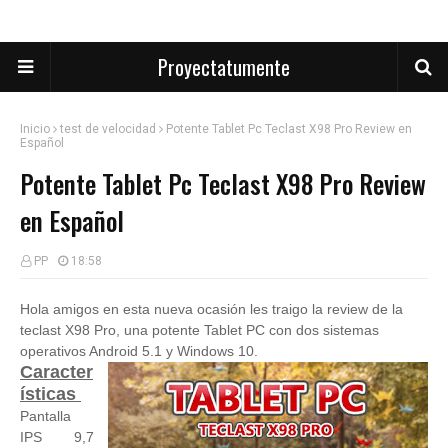
Proyectatumente
Inicio
test de velocidad
Potente Tablet Pc Teclast X98 Pro Review en
Español
Potente Tablet Pc Teclast X98 Pro Review
en Español
PP
18:58
Hola amigos en esta nueva ocasión les traigo la review de
la
teclast X98 Pro, una potente Tablet PC con dos sistemas
operativos Android 5.1 y Windows 10.
Caracter
ísticas
Pantalla
IPS 9,7