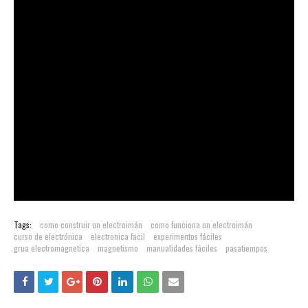
Tags:
como construir un electroimán
como funciona un electroimán
curso de electrónica
electronica facil
experimentos fáciles
grua electromagnetica
magnetismo
manualidades fáciles
pasatiempos