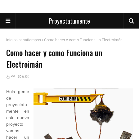
Proyectatumente
Inicio
pasatiempos
Como hacer y como Funciona un Electroimán
Como hacer y como Funciona un
Electroimán
PP
6:00
Hola gente
de
proyectatu
mente en
este nuevo
proyecto
vamos
hacer un