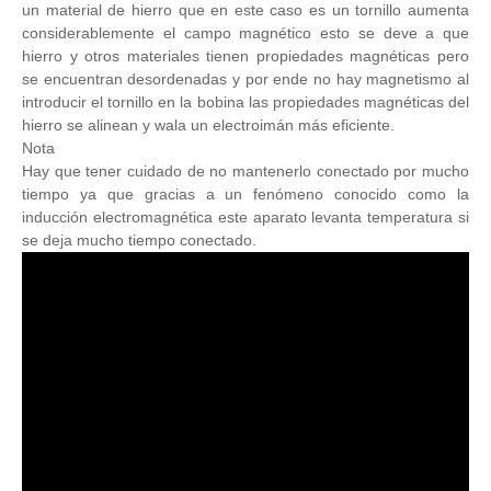
un material de hierro que en este caso es un tornillo aumenta
considerablemente el campo magnético esto se deve a que
hierro y otros materiales tienen propiedades magnéticas pero
se encuentran desordenadas y por ende no hay magnetismo al
introducir el tornillo en la bobina las propiedades magnéticas del
hierro se alinean y wala un electroimán más eficiente.
Nota
Hay que tener cuidado de no mantenerlo conectado por mucho
tiempo ya que gracias a un fenómeno conocido como la
inducción electromagnética este aparato levanta temperatura si
se deja mucho tiempo conectado.