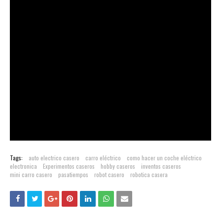
Tags:
auto electrico casero
carro eléctrico
como hacer un coche eléctrico
electronica
Experimentos caseros
hobby caseros
inventos caseros
mini carro casero
pasatiempos
robot casero
robotica casera