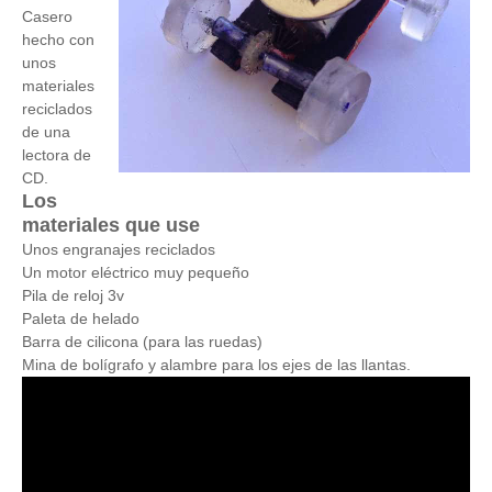
Casero
hecho con
unos
materiales
reciclados
de una
lectora de
CD.
Los
materiales que use
Unos engranajes reciclados
Un motor eléctrico muy pequeño
Pila de reloj 3v
Paleta de helado
Barra de cilicona (para las ruedas)
Mina de bolígrafo y alambre para los ejes de las llantas.