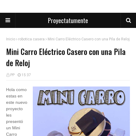
Proyectatumente
Inicio
robotica casera
Mini Carro Eléctrico Casero con una Pila de Reloj
Mini Carro Eléctrico Casero con una Pila
de Reloj
PP
15:37
Hola como
estas en
este nuevo
proyecto
les
presentó
un Mini
Carro