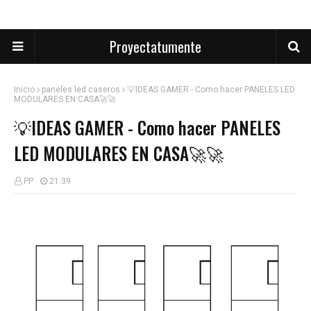
Proyectatumente
Inicio
paneles led caseros
💡IDEAS GAMER - Como hacer PANELES LED
MODULARES EN CASA🚀🚀
💡IDEAS GAMER - Como hacer PANELES
LED MODULARES EN CASA🚀🚀
PP
21:39