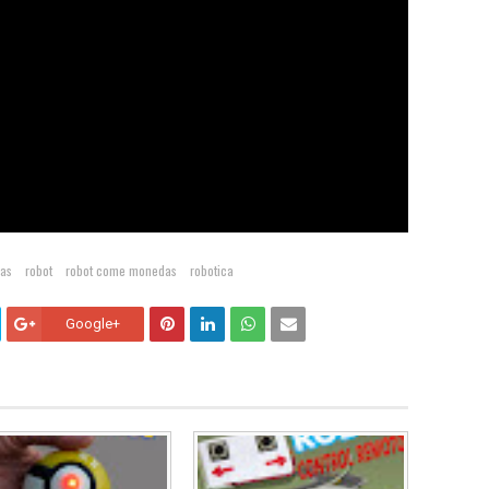
das
robot
robot come monedas
robotica
Google+