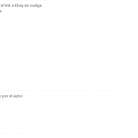
l link a Ebay se cuelga.
s
 por el autor.