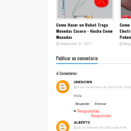
Como Hacer un Robot Traga
Como 
Monedas Casero - Hucha Come
Electr
Monedas
Pokem
September 21, 2017
Augu
Publicar un comentario
6 Comentarios
UNKNOWN
4 de noviembre de 2019 a las 10:4
Hola
Responder
Eliminar
Respuestas
Responder
ALBERTO
26 de febrero de 2020 a las 6:46