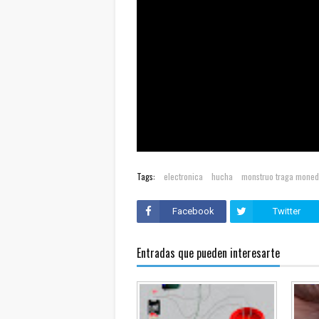
Tags:
electronica
hucha
monstruo traga mone
Facebook
Twitter
Entradas que pueden interesarte