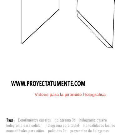
Vídeos para la pirámide Holografica
Tags:
Experimentos caseros
holograma 3d
holograma casero
holograma para celular
holograma para tablet
manualidades fáciles
manualidades para niños
peliculas 3d
proyeccion de hologrmas