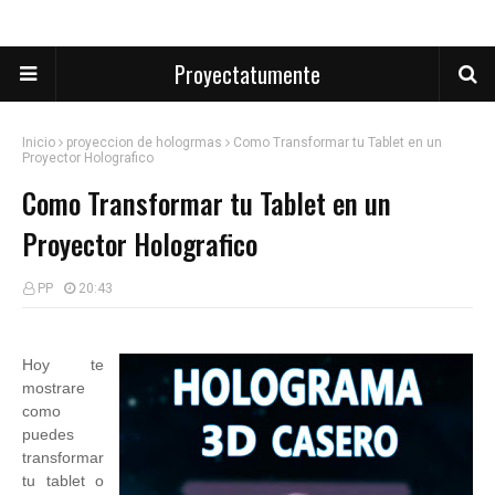
Proyectatumente
Inicio
proyeccion de hologrmas
Como Transformar tu Tablet en un
Proyector Holografico
Como Transformar tu Tablet en un
Proyector Holografico
PP
20:43
Hoy te
mostrare
como
puedes
transformar
tu tablet o